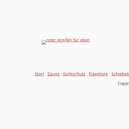
Carports
Start
Zäune
Sichtschutz
Flügeltore
Schiebet
Copyr